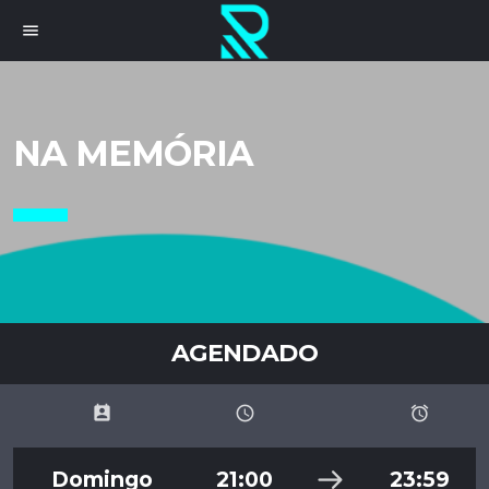
menu
NA MEMÓRIA
AGENDADO
perm_contact_calendar
schedule
access_alarms
Domingo
21:00
23:59