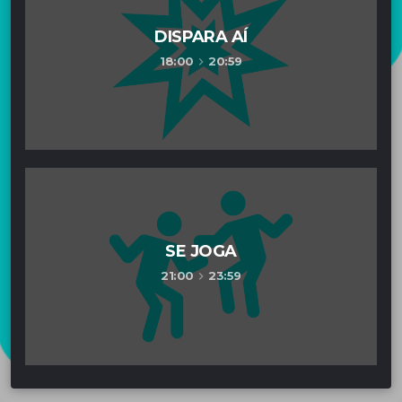
DISPARA AÍ
18:00
20:59
keyboard_arrow_right
SE JOGA
21:00
23:59
keyboard_arrow_right